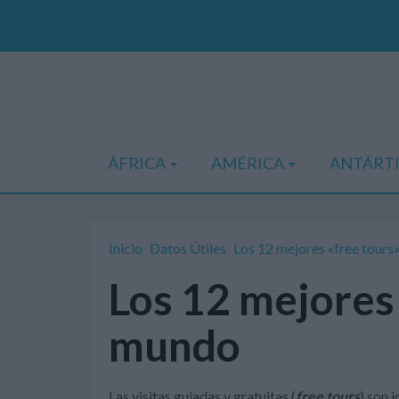
ÁFRICA
AMÉRICA
ANTÁRT
Inicio
Datos Útiles
Los 12 mejores «free tours
Los 12 mejores 
mundo
Las visitas guiadas y gratuitas (
free tours
) son 