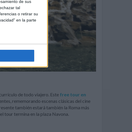
esamiento de sus
echazar tal
erencias o retirar su
vacidad" en la parte
currículo de todo viajero. Este
free tour en
uentes, rememorando escenas clásicas del cine
. Presente también estará también la Roma más
 el tour termina en la plaza Navona.