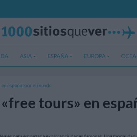
IDA
ASIA
ESPAÑA
EUROPA
OCEA
» en español por el mundo
«free tours» en españ
ideales para empezar a explorar ciudades famosas. Una modalidad c