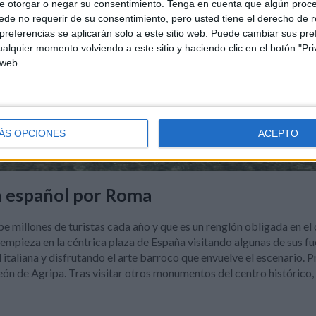
e otorgar o negar su consentimiento.
Tenga en cuenta que algún proc
de no requerir de su consentimiento, pero usted tiene el derecho de r
referencias se aplicarán solo a este sitio web. Puede cambiar sus pref
alquier momento volviendo a este sitio y haciendo clic en el botón "Pri
 web.
ÁS OPCIONES
ACEPTO
n español por Roma
e millones de turistas cada año y que es un renglón obligada en el 
empieza en la céntrica plaza de España visitando algunas de sus f
l italiana y disfrutando el arte barroco que envuelve el escenario
eón de Agripa. Tras visitar otros monumentos del centro histórico,