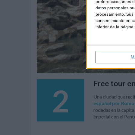
preferencias antes d
datos personales pue
procesamiento. Sus p
consentimiento en cu
inferior de la página
M
Free tour e
2
Una ciudad que recib
español por Roma
rodadas en la capita
imperial con el Pant