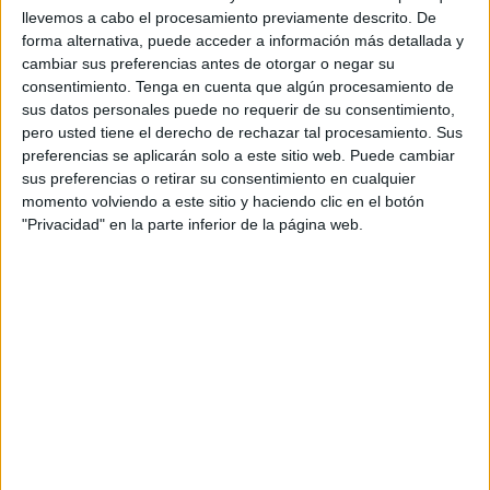
llevemos a cabo el procesamiento previamente descrito. De
Birmania tiene paisajes fantásticos y templos de lo más
forma alternativa, puede acceder a información más detallada y
fotogénicos. Te cuento cuáles son los mejores y los
cambiar sus preferencias antes de otorgar o negar su
peores meses para visitar este destino del Sudeste
consentimiento.
Tenga en cuenta que algún procesamiento de
Asiático.
Leer más
sus datos personales puede no requerir de su consentimiento,
pero usted tiene el derecho de rechazar tal procesamiento. Sus
preferencias se aplicarán solo a este sitio web. Puede cambiar
sus preferencias o retirar su consentimiento en cualquier
momento volviendo a este sitio y haciendo clic en el botón
"Privacidad" en la parte inferior de la página web.