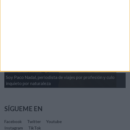
principales lugares que ver y cosas que hacer en multitud de
países que he visitado.
SOBRE MÍ
Soy Paco Nadal, periodista de viajes por profesión y culo
inquieto por naturaleza
SÍGUEME EN
Facebook
Twitter
Youtube
Instagram
TikTok