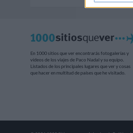
En 1000 sitios que ver encontrarás fotogalerías y
vídeos de los viajes de Paco Nadal y su equipo.
Listados de los principales lugares que ver y cosas
que hacer en multitud de países que he visitado.