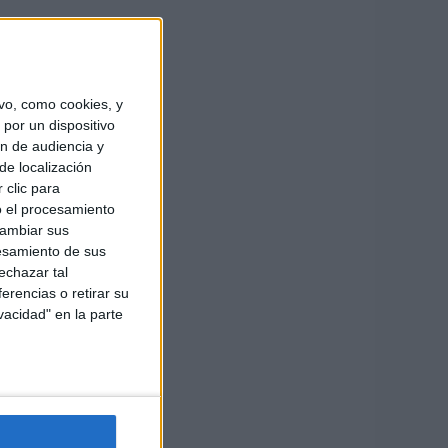
vo, como cookies, y
por un dispositivo
ón de audiencia y
de localización
 clic para
o el procesamiento
cambiar sus
esamiento de sus
echazar tal
erencias o retirar su
vacidad" en la parte