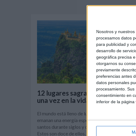
Nosotros y nuestro
procesamos datos per
para publicidad y co
desarrollo de servici
geográfica precisa e 
otorgarnos su conse
previamente descrito
preferencias antes d
datos personales pue
procesamiento. Sus p
12 lugares sagrados para visitar
consentimiento en cu
una vez en la vida
inferior de la página
El mundo está lleno de lugares sagrados que
emanan una energí­a especial porque han sido
santos durante siglos y durante generaciones.
M
Estos son doce de ellos.
Leer más