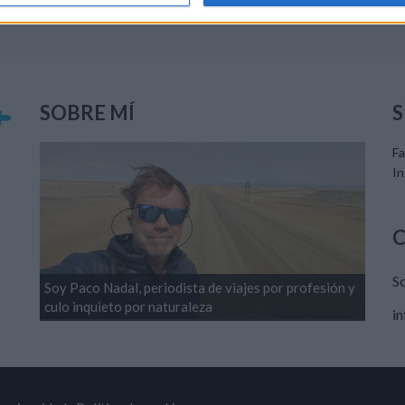
SOBRE MÍ
S
F
I
S
Soy Paco Nadal, periodista de viajes por profesión y
culo inquieto por naturaleza
i