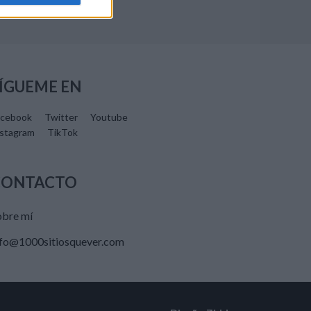
ÍGUEME EN
acebook
Twitter
Youtube
nstagram
TikTok
CONTACTO
obre mí
nfo@1000sitiosquever.com