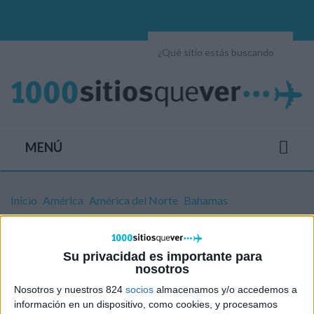
MENÚ
Inicio
América
América del Norte
Bahamas
Bahamas
Su privacidad es importante para
nosotros
Centenares de islas y cayos, arrecifes, playas de arena
Nosotros y nuestros 824
socios
almacenamos y/o accedemos a
rosada... El paraíso, para muchos viajeros, se llama
información en un dispositivo, como cookies, y procesamos