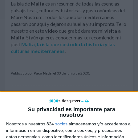
La isla de
Malta
es un resumen de todas las esencias
paisajísticas, culturales, históricas y gastronómicas del
Mare Nostrum. Todos los pueblos mediterráneos
pasaron por aquí y dejaron su huella y su impronta. Te lo
muestro en este
vídeo
que grabé durante mi
visita a
Malta
. Si aún quieres conocer más, te recomiendo mi
post
Malta, la isla que custodia la historia y las
culturas mediterráneas
.
Publicado por
Paco Nadal
el 03 de junio de 2020.
Compartir en
Su privacidad es importante para
nosotros
Nosotros y nuestros 824
socios
almacenamos y/o accedemos a
información en un dispositivo, como cookies, y procesamos
datos personales, como identificadores únicos e información