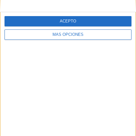
ACEPTO
MÁS OPCIONES
18 maravillas que ver en Croacia
Es un destino de moda. Pero ¿qué ver en Croacia? Pues
tiene una joya medieval que se llama Dubrovnik. Más de
mil islas. Y un litoral de calas y pinares que se parece a la
Costa...