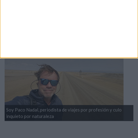
En 1000 sitios que ver encontrarás fotogalerías y vídeos de
los viajes de Paco Nadal y su equipo. Listados de los
principales lugares que ver y cosas que hacer en multitud de
países que he visitado.
SOBRE MÍ
Soy Paco Nadal, periodista de viajes por profesión y culo
inquieto por naturaleza