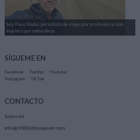
Soy Paco Nadal, periodista de viajes por profesión y culo
inquieto por naturaleza
SÍGUEME EN
Facebook
Twitter
Youtube
Instagram
TikTok
CONTACTO
Sobre mí
info@1000sitiosquever.com