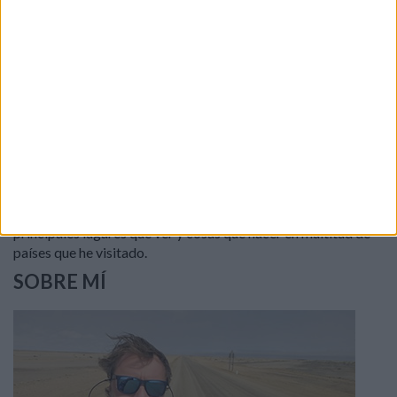
o Palma, Mallorca es una isla de naturaleza exuberante.
Aquí van nueve propuestas para descubrirla.
En 1000 sitios que ver encontrarás fotogalerías y vídeos de
los viajes de Paco Nadal y su equipo. Listados de los
principales lugares que ver y cosas que hacer en multitud de
países que he visitado.
SOBRE MÍ