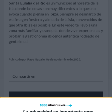
Santa Eulalia del Río
es un municipio al noreste de la
isla donde las cosas son muy diferentes a lo que uno
evoca cuando piensa en
Ibiza
. Siempre se desmarcó de
esa imagen fiestera y alocada de la isla, convencidos de
que otra Ibiza es posible. En este vídeo te llevo a una
zona más familiar y tranquila, donde vivir experiencias y
probar la gastronomía ibicenca auténtica rodeado de
gente local.
Publicado por
Paco Nadal
el 06 de noviembre de 2025.
Compartir en
Su privacidad es importante para