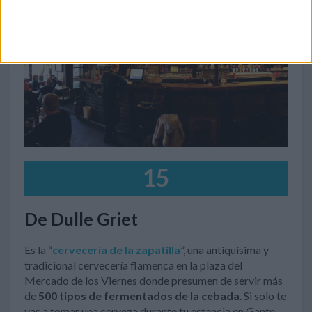
15
De Dulle Griet
Es la “
cervecería de la zapatilla
”, una antiquísima y
tradicional cervecería flamenca en la plaza del
Mercado de los Viernes donde presumen de servir más
de
500 tipos de fermentados de la cebada
. Si solo te
vas a tomar una cerveza durante tu estancia en Gante