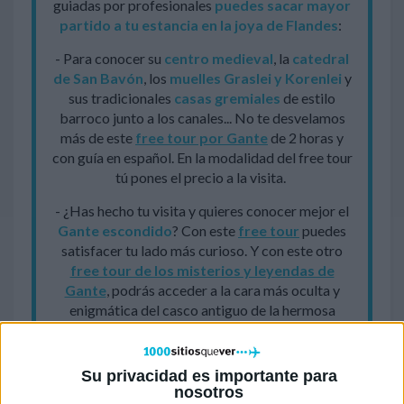
guiadas por profesionales
puedes sacar mayor
partido a tu estancia en la joya de Flandes
:
- Para conocer su
centro medieval
, la
catedral
de San Bavón
, los
muelles Graslei y Korenlei
y
sus tradicionales
casas gremiales
de estilo
barroco junto a los canales... No te desvelamos
más de este
free tour por Gante
de 2 horas y
con guía en español. En la modalidad del free tour
tú pones el precio a la visita.
- ¿Has hecho tu visita y quieres conocer mejor el
Gante escondido
? Con este
free tour
puedes
satisfacer tu lado más curioso. Y con este otro
free tour de los misterios y leyendas de
Gante
, podrás acceder a la cara más oculta y
enigmática del casco antiguo de la hermosa
ciudad natal de Carlos V.
- Con un
paseo de 40 minutos en barco por
Su privacidad es importante para
Gante
podrás contemplar algunas de sus visitas
nosotros
emblemáticos y llevarte una preciosa estampa de