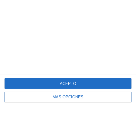
de las mejores terrazas abocadas al río Lys, con
excelentes vistas al centro de la ciudad. Un interior muy
auténtico, decorado con flores de lúpulo, en el que suele
haber
conciertos de música en directo
. La terraza se
pone a reventar en cuanto llega el buen tiempo.
ACEPTO
MÁS OPCIONES