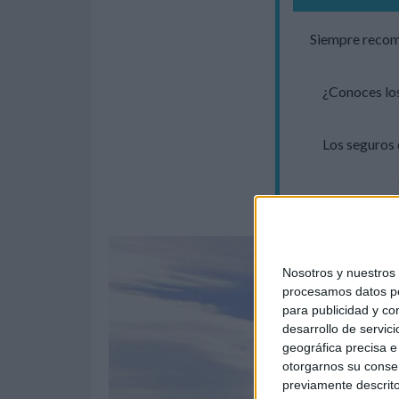
Siempre recomi
¿Conoces los
Los seguros 
Nosotros y nuestro
procesamos datos per
para publicidad y co
desarrollo de servici
geográfica precisa e 
otorgarnos su conse
previamente descrito