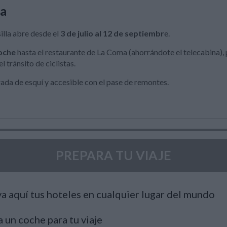
ra
silla abre desde el
3 de julio al 12 de septiembr
e.
coche
hasta el restaurante de La Coma (ahorrándote el telecabina), 
el tránsito de ciclistas.
ada de esquí y accesible con el pase de remontes.
PREPARA TU VIAJE
a aquí tus hoteles en cualquier lugar del mundo
a un coche para tu viaje