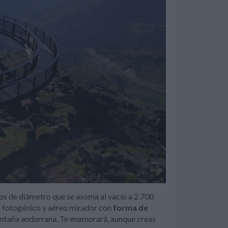
s de diámetro que se asoma al vacío a 2.700
Un fotogénico y aéreo mirador con
forma de
montaña andorrana. Te enamorará, aunque creas