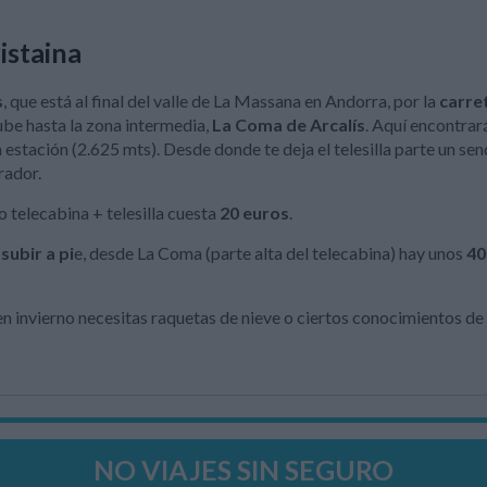
istaina
s
, que está al final del valle de La Massana en Andorra, por la
carre
sube hasta la zona intermedia,
La Coma de Arcalís
. Aquí encontrar
 la estación (2.625 mts). Desde donde te deja el telesilla parte un
rador.
o telecabina + telesilla cuesta
20 euros
.
subir a pi
e, desde La Coma (parte alta del telecabina) hay unos
40
 en invierno necesitas raquetas de nieve o ciertos conocimientos de 
NO VIAJES SIN SEGURO