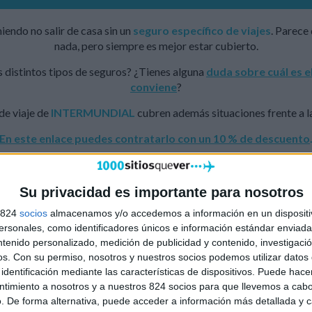
endo no salir de casa sin un
seguro específico de viajes
. Parece
nada, pero siempre es mejor estar cubierto.
 distintos tipos de seguros? ¿Tienes alguna
duda sobre cuál es e
conviene
?
de viaje de
INTERMUNDIAL
cubren además situaciones frente a 
En este enlace puedes contratarlo con un 10 % de descuento
Su privacidad es importante para nosotros
s 824
socios
almacenamos y/o accedemos a información en un dispositi
sonales, como identificadores únicos e información estándar enviada 
ntenido personalizado, medición de publicidad y contenido, investigaci
os.
Con su permiso, nosotros y nuestros socios podemos utilizar datos 
identificación mediante las características de dispositivos. Puede hacer
ntimiento a nosotros y a nuestros 824 socios para que llevemos a cab
. De forma alternativa, puede acceder a información más detallada y 