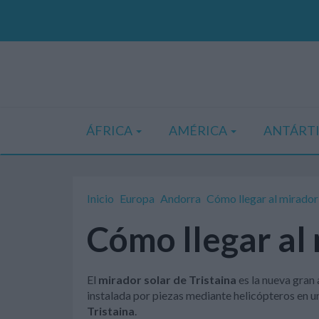
ÁFRICA
AMÉRICA
ANTÁRT
Inicio
Europa
Andorra
Cómo llegar al mirador
Cómo llegar al 
El
mirador solar de Tristaina
es la nueva gran 
instalada por piezas mediante helicópteros en u
Tristaina
.