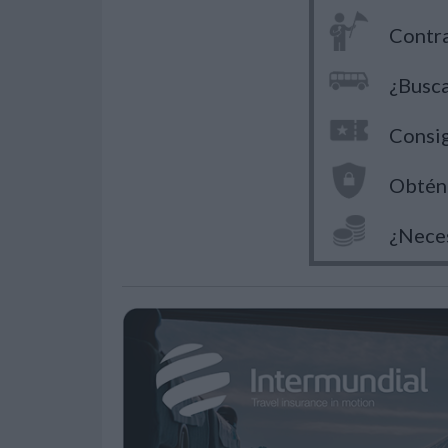
Contra
¿Busca
Consig
Obtén 
¿Neces