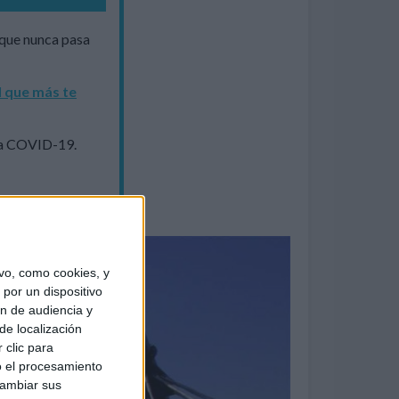
 que nunca pasa
l que más te
la COVID-19.
.
vo, como cookies, y
por un dispositivo
ón de audiencia y
de localización
 clic para
o el procesamiento
cambiar sus