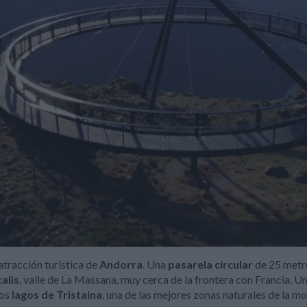
atracción turística de
Andorra
. Una
pasarela circular
de 25 metro
alis
, valle de La Massana, muy cerca de la frontera con Francia. 
los
lagos de Tristaina
, una de las mejores zonas naturales de la 